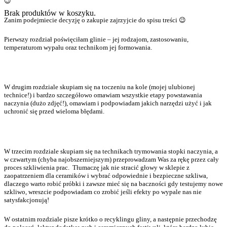
😉
Brak produktów w koszyku.
Zanim podejmiecie decyzję o zakupie zajrzyjcie do spisu treści 😉
Pierwszy rozdział poświęciłam glinie – jej rodzajom, zastosowaniu,
temperaturom wypału oraz technikom jej formowania.
W drugim rozdziale skupiam się na toczeniu na kole (mojej ulubionej
technice!) i bardzo szczegółowo omawiam wszystkie etapy powstawania
naczynia (dużo zdjęć!), omawiam i podpowiadam jakich narzędzi użyć i jak
uchronić się przed wieloma błędami.
W trzecim rozdziale skupiam się na technikach trymowania stopki naczynia, a
w czwartym (chyba najobszerniejszym) przeprowadzam Was za rękę przez cały
proces szkliwienia prac. Tłumaczę jak nie stracić głowy w sklepie z
zaopatrzeniem dla ceramików i wybrać odpowiednie i bezpieczne szkliwa,
dlaczego warto robić próbki i zawsze mieć się na baczności gdy testujemy nowe
szkliwo, wreszcie podpowiadam co zrobić jeśli efekty po wypale nas nie
satysfakcjonują!
W ostatnim rozdziale pisze krótko o recyklingu gliny, a następnie przechodzę