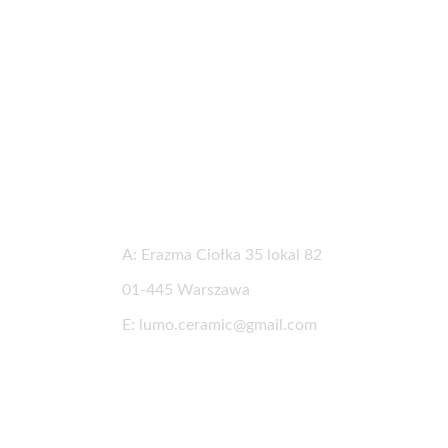
Informacje kontaktowe
A: Erazma Ciołka 35 lokal 82
01-445 Warszawa
E: lumo.ceramic@gmail.com