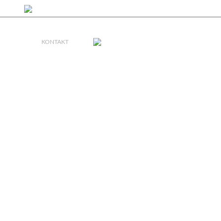
FB
IG
RMOWE
KONTAKT
0