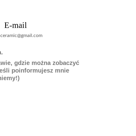
E-mail
.ceramic@gmail.com
.
awie, gdzie można zobaczyć
eśli poinformujesz mnie
niemy!)