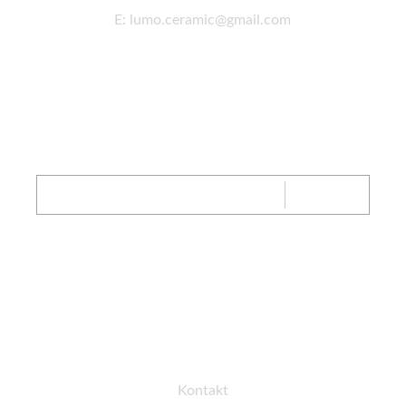
E: lumo.ceramic@gmail.com
Newsletter
ZAPISZ
SIĘ
FB
IG
Obsługa klienta
Kontakt