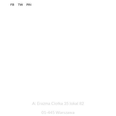
FB
TW
PIN
Informacje kontaktowe
A: Erazma Ciołka 35 lokal 82
01-445 Warszawa