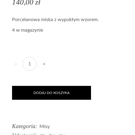
140,00
zł
Porcelanowa miska z wypukłym wzorem.
4 w magazynie
Ilość Porcelanowa Miska Blizny
-
+
DODAJ DO KOSZYKA
Kategoria:
Misy