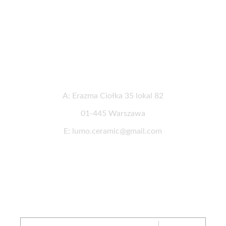
Informacje kontaktowe
A: Erazma Ciołka 35 lokal 82
01-445 Warszawa
E: lumo.ceramic@gmail.com
Newsletter
ZAPISZ